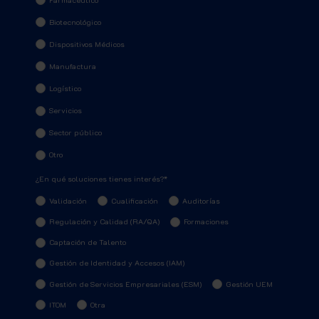
Biotecnológico
Dispositivos Médicos
Manufactura
Logístico
Servicios
Sector público
Otro
¿En qué soluciones tienes interés?
*
Validación
Cualificación
Auditorías
Regulación y Calidad (RA/QA)
Formaciones
Captación de Talento
Gestión de Identidad y Accesos (IAM)
Gestión de Servicios Empresariales (ESM)
Gestión UEM
ITOM
Otra