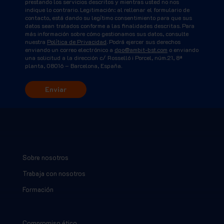
prestando los servicios descritos y mientras usted no nos
indique lo contrario. Legitimación: al rellenar el formulario de
contacto, está dando su legítimo consentimiento para que sus
datos sean tratados conforme a las finalidades descritas. Para
más información sobre cómo gestionamos sus datos, consulte
nuestra
Política de Privacidad
. Podrá ejercer sus derechos
enviando un correo electrónico a
dpo@ambit-bst.com
o enviando
una solicitud a la dirección c/ Rosselló i Porcel, núm.21, 8ª
planta, 08016 – Barcelona, España.
Sobre nosotros
Trabaja con nosotros
Formación
Compromiso ético