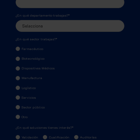
¿En qué departamento trabajas?
*
¿En qué sector trabajas?
*
Farmacéutico
Biotecnológico
Dispositivos Médicos
Manufactura
Logístico
Servicios
Sector público
Otro
¿En qué soluciones tienes interés?
*
Validación
Cualificación
Auditorías