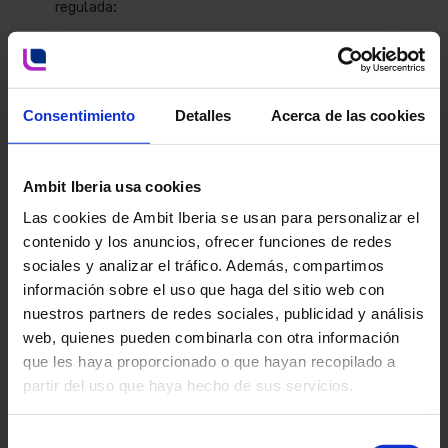
regulada:
Aseguramiento de buenas prácticas
Apoyo en la correcta aplicación de
normativas GxP en todas las áreas de
producción y control.
Consentimiento
Detalles
Acerca de las cookies
Desarrollo de Sistemas de Calidad
Diseño e implementación de estrategias
que aseguren la calidad y conformidad
Ambit Iberia usa cookies
de los procesos.
Las cookies de Ambit Iberia se usan para personalizar el
GAP assessments
contenido y los anuncios, ofrecer funciones de redes
Identificación y corrección de
sociales y analizar el tráfico. Además, compartimos
desviaciones en sistemas, procesos y
información sobre el uso que haga del sitio web con
documentación.
nuestros partners de redes sociales, publicidad y análisis
Soporte a desarrolladores de
web, quienes pueden combinarla con otra información
sistemas informáticos
que les haya proporcionado o que hayan recopilado a
Asesoramiento para garantizar que las
partir del uso que haya hecho de sus servicios.
soluciones tecnológicas cumplan con
las regulaciones aplicables.
Selección