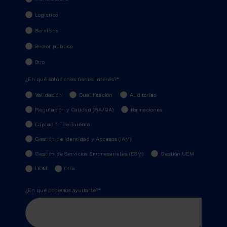
Logístico
Servicios
Sector público
Otro
¿En qué soluciones tienes interés?
*
Validación
Cualificación
Auditorías
Regulación y Calidad (RA/QA)
Formaciones
Captación de Talento
Gestión de Identidad y Accesos (IAM)
Gestión de Servicios Empresariales (ESM)
Gestión UEM
ITOM
Otra
¿En qué podemos ayudarte?
*