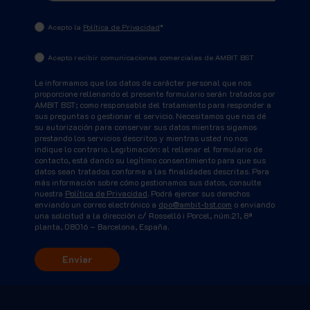
Acepto la
Política de Privacidad
*
Acepto recibir comunicaciones comerciales de AMBIT BST
Le informamos que los datos de carácter personal que nos
proporcione rellenando el presente formulario serán tratados por
AMBIT BST; como responsable del tratamiento para responder a
sus preguntas o gestionar el servicio. Necesitamos que nos dé
su autorización para conservar sus datos mientras sigamos
prestando los servicios descritos y mientras usted no nos
indique lo contrario. Legitimación: al rellenar el formulario de
contacto, está dando su legítimo consentimiento para que sus
datos sean tratados conforme a las finalidades descritas. Para
más información sobre cómo gestionamos sus datos, consulte
nuestra
Política de Privacidad
. Podrá ejercer sus derechos
enviando un correo electrónico a
dpo@ambit-bst.com
o enviando
una solicitud a la dirección c/ Rosselló i Porcel, núm.21, 8ª
planta, 08016 – Barcelona, España.