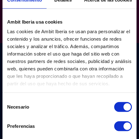
Más información
Ambit Iberia usa cookies
Las cookies de Ambit Iberia se usan para personalizar el
contenido y los anuncios, ofrecer funciones de redes
sociales y analizar el tráfico. Además, compartimos
información sobre el uso que haga del sitio web con
¿Te ayudamos?
nuestros partners de redes sociales, publicidad y análisis
web, quienes pueden combinarla con otra información
que les haya proporcionado o que hayan recopilado a
Envíanos este formulario y contactaremos
partir del uso que haya hecho de sus servicios.
contigo lo antes posible
Nombre
*
Selección
Necesario
de
consentimiento
Apellidos
*
Preferencias