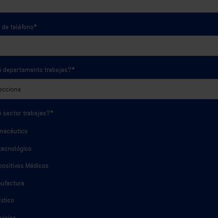
de teléfono
*
é departamento trabajas?
*
 sector trabajas?
*
macéutico
tecnológico
positivos Médicos
ufactura
ístico
vicios