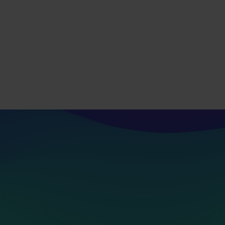
Adaptable a las necesidades específicas
de cada organización, permitiendo crecer
y ajustarse según los requerimientos del
mercado.
 de Ambit Iberia y
asegura
ndustria farmacéutica.