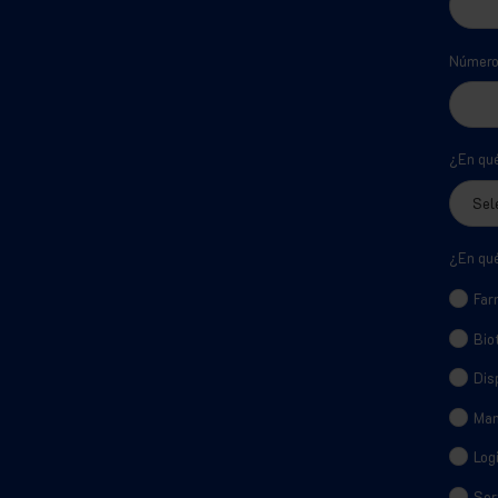
Número 
¿En qu
¿En qué
Far
Bio
Dis
Man
Log
Ser