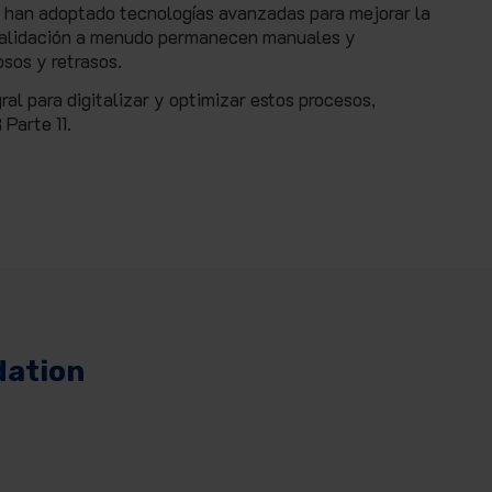
ud han adoptado tecnologías avanzadas para mejorar la
e validación a menudo permanecen manuales y
osos y retrasos.
ral para digitalizar y optimizar estos procesos,
Parte 11.
dation
Escalabilidad y flexibilidad