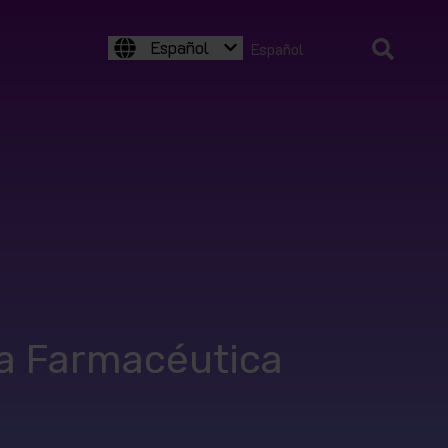
Español
Español
ria Farmacéutica