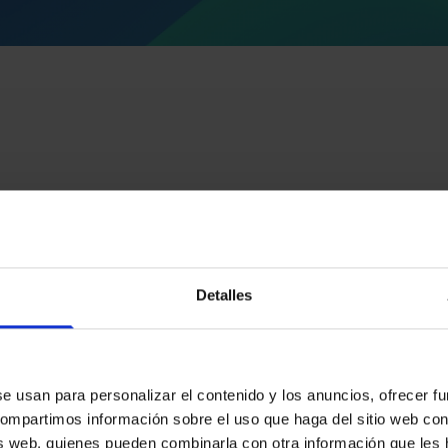
Características clave de Digital
Gestión holística del ciclo de vida de la validac
Detalles
Supervisa y controla todas las etapas del proceso d
Integración con sistemas existentes
Compatible con las infraestructuras actuales, facilita
Cumplimiento normativo garantizado
se usan para personalizar el contenido y los anuncios, ofrecer f
Diseñado conforme a regulaciones internacionales, as
 compartimos información sobre el uso que haga del sitio web co
sis web, quienes pueden combinarla con otra información que les