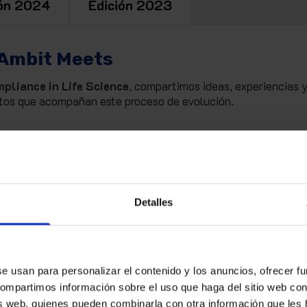
ión 2024
Edición 2023
 Ambit Meets
pliance in Life Science
, compartimos ideas, experiencias 
retos que acompañan este proceso de evolución.
la Industria Pharma
s compañías farmacéuticas en su crecimiento y evolución.
Detalles
tenidos en su proceso de transformación.
realidad regulatoria
y los retos que plantea en un entorno regulado.
se usan para personalizar el contenido y los anuncios, ofrecer f
 compartimos información sobre el uso que haga del sitio web co
sis web, quienes pueden combinarla con otra información que les