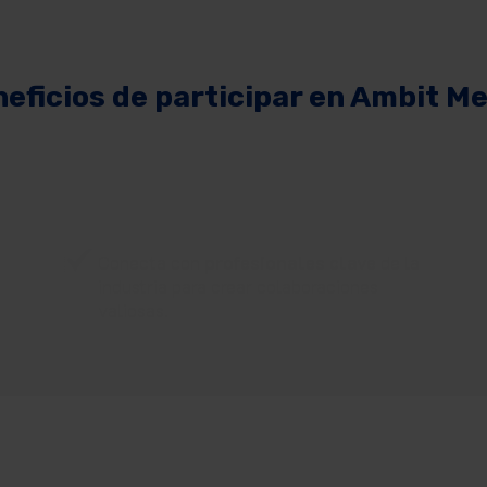
eficios de participar en Ambit M
Conecta con
profesionales clave
de la
industria para crear colaboraciones
valiosas.