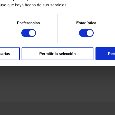
luciones entre los asistentes.
l uso que haya hecho de sus servicios.
 una jornada de contenidos: una oportunidad para conectar,
Preferencias
Estadística
sarias
Permitir la selección
Per