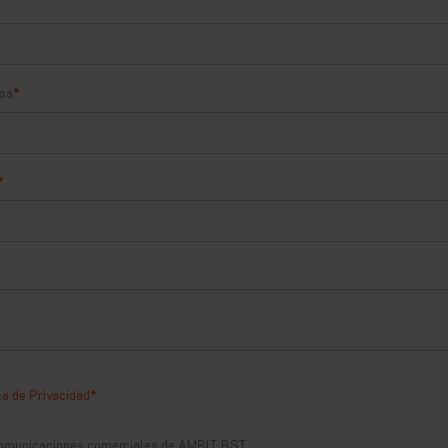
esa
*
*
ca de Privacidad
*
 comunicaciones comerciales de AMBIT BST