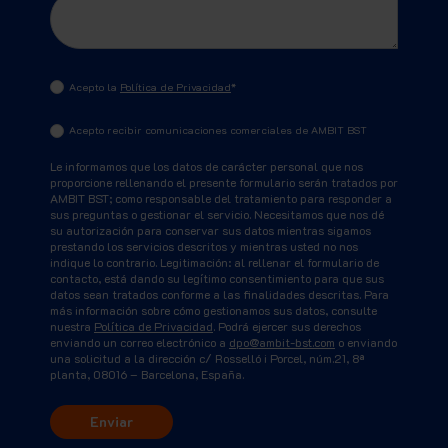
Acepto la
Política de Privacidad
*
Acepto recibir comunicaciones comerciales de AMBIT BST
Le informamos que los datos de carácter personal que nos
proporcione rellenando el presente formulario serán tratados por
AMBIT BST; como responsable del tratamiento para responder a
sus preguntas o gestionar el servicio. Necesitamos que nos dé
su autorización para conservar sus datos mientras sigamos
prestando los servicios descritos y mientras usted no nos
indique lo contrario. Legitimación: al rellenar el formulario de
contacto, está dando su legítimo consentimiento para que sus
datos sean tratados conforme a las finalidades descritas. Para
más información sobre cómo gestionamos sus datos, consulte
nuestra
Política de Privacidad
. Podrá ejercer sus derechos
enviando un correo electrónico a
dpo@ambit-bst.com
o enviando
una solicitud a la dirección c/ Rosselló i Porcel, núm.21, 8ª
planta, 08016 – Barcelona, España.