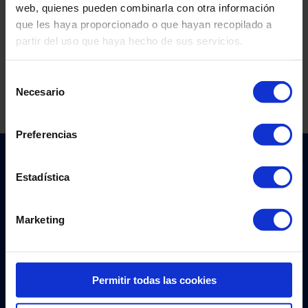
web, quienes pueden combinarla con otra información
que les haya proporcionado o que hayan recopilado a
partir del uso que haya hecho de sus servicios.
Selección
Necesario
de
consentimiento
Preferencias
¿Te ayudamos?
Estadística
Envíanos este formulario y contactaremos
Marketing
contigo lo antes posible
Nombre
*
Permitir todas las cookies
Apellidos
*