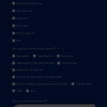
Dispositivos Médicos
Manufactura
Logístico
Servicios
Sector público
Otro
¿En qué soluciones tienes interés?
*
Validación
Cualificación
Auditorías
Regulación y Calidad (RA/QA)
Formaciones
Captación de Talento
Gestión de Identidad y Accesos (IAM)
Gestión de Servicios Empresariales (ESM)
Gestión UEM
ITOM
Otra
¿En qué podemos ayudarte?
*