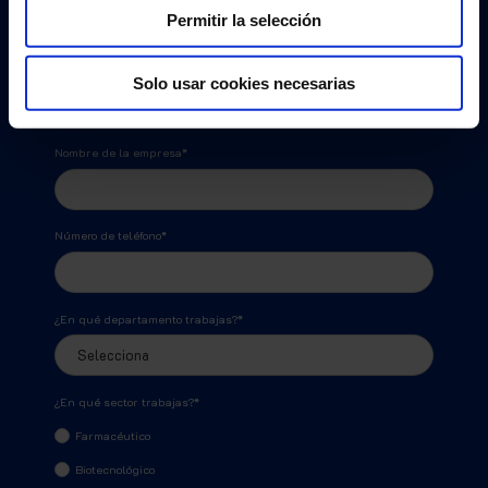
Permitir la selección
Correo
*
Solo usar cookies necesarias
Nombre de la empresa
*
Número de teléfono
*
¿En qué departamento trabajas?
*
¿En qué sector trabajas?
*
Farmacéutico
Biotecnológico