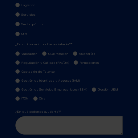
Logístico
Servicios
Sector público
Otro
¿En qué soluciones tienes interés?
*
Validación
Cualificación
Auditorías
Regulación y Calidad (RA/QA)
Formaciones
Captación de Talento
Gestión de Identidad y Accesos (IAM)
Gestión de Servicios Empresariales (ESM)
Gestión UEM
ITOM
Otra
¿En qué podemos ayudarte?
*