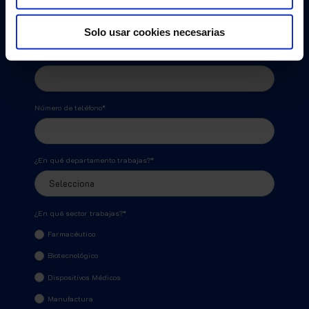
Correo
*
Solo usar cookies necesarias
Nombre de la empresa
*
Número de teléfono
*
¿En qué departamento trabajas?
*
¿En qué sector trabajas?
*
Farmacéutico
Biotecnológico
Dispositivos Médicos
Manufactura