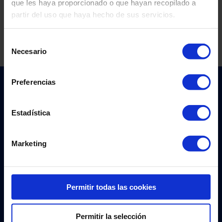
que les haya proporcionado o que hayan recopilado a
archivos CSV
partir del uso que haya hecho de sus servicios.
Pide aquí los modelos csv
Selección
Necesario
de
consentimiento
Preferencias
¿Te ayudamos?
Estadística
Envíanos este formulario y contactaremos
contigo lo antes posible
Marketing
Nombre
*
Apellidos
*
Permitir todas las cookies
Permitir la selección