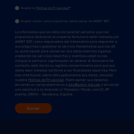
Acepto la
Política de Privacidad
*
Acepto recibir comunicaciones comerciales de AMBIT BST
Le informamos que los datos de carácter personal que nos
proporcione rellenando el presente formulario serán tratados por
AMBIT BST; como responsable del tratamiento para responder a
sus preguntas o gestionar el servicio. Necesitamos que nos dé
su autorización para conservar sus datos mientras sigamos
prestando los servicios descritos y mientras usted no nos
indique lo contrario. Legitimación: al rellenar el formulario de
contacto, está dando su legítimo consentimiento para que sus
datos sean tratados conforme a las finalidades descritas. Para
más información sobre cómo gestionamos sus datos, consulte
nuestra
Política de Privacidad
. Podrá ejercer sus derechos
enviando un correo electrónico a
dpo@ambit-bst.com
o enviando
una solicitud a la dirección c/ Rosselló i Porcel, núm.21, 8ª
planta, 08016 – Barcelona, España.