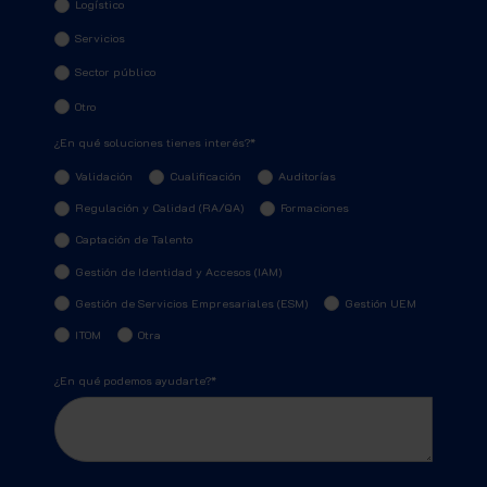
Logístico
Servicios
Sector público
Otro
¿En qué soluciones tienes interés?
*
Validación
Cualificación
Auditorías
Regulación y Calidad (RA/QA)
Formaciones
Captación de Talento
Gestión de Identidad y Accesos (IAM)
Gestión de Servicios Empresariales (ESM)
Gestión UEM
ITOM
Otra
¿En qué podemos ayudarte?
*