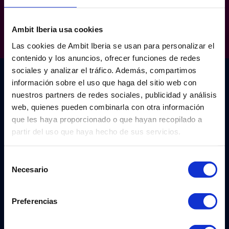
Ambit Iberia usa cookies
Las cookies de Ambit Iberia se usan para personalizar el
contenido y los anuncios, ofrecer funciones de redes
sociales y analizar el tráfico. Además, compartimos
información sobre el uso que haga del sitio web con
¿Te ayudamos?
nuestros partners de redes sociales, publicidad y análisis
web, quienes pueden combinarla con otra información
Envíanos este formulario y contactaremos
que les haya proporcionado o que hayan recopilado a
contigo lo antes posible
partir del uso que haya hecho de sus servicios.
Nombre
*
Selección
Necesario
de
consentimiento
Apellidos
*
Preferencias
Correo
*