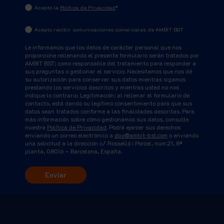
Acepto la
Política de Privacidad
*
Acepto recibir comunicaciones comerciales de AMBIT BST
Le informamos que los datos de carácter personal que nos
proporcione rellenando el presente formulario serán tratados por
AMBIT BST; como responsable del tratamiento para responder a
sus preguntas o gestionar el servicio. Necesitamos que nos dé
su autorización para conservar sus datos mientras sigamos
prestando los servicios descritos y mientras usted no nos
indique lo contrario. Legitimación: al rellenar el formulario de
contacto, está dando su legítimo consentimiento para que sus
datos sean tratados conforme a las finalidades descritas. Para
más información sobre cómo gestionamos sus datos, consulte
nuestra
Política de Privacidad
. Podrá ejercer sus derechos
enviando un correo electrónico a
dpo@ambit-bst.com
o enviando
una solicitud a la dirección c/ Rosselló i Porcel, núm.21, 8ª
planta, 08016 – Barcelona, España.