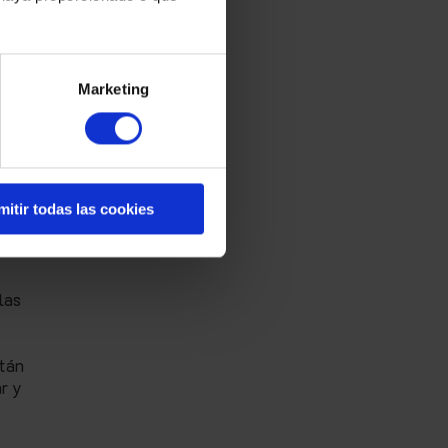
de
Marketing
mitir todas las cookies
 la
las
stán
r y