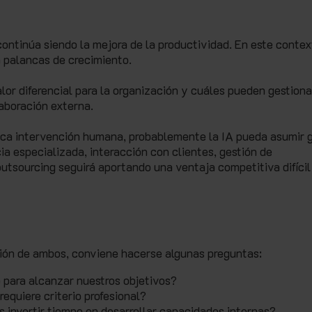
ontinúa siendo la mejora de la productividad. En este contex
 palancas de crecimiento.
alor diferencial para la organización y cuáles pueden gestion
aboración externa.
 poca intervención humana, probablemente la IA pueda asumir 
ncia especializada, interacción con clientes, gestión de
utsourcing seguirá aportando una ventaja competitiva difícil
a
ón de ambos, conviene hacerse algunas preguntas:
para alcanzar nuestros objetivos?
equiere criterio profesional?
 invertir tiempo en desarrollar capacidades internas?