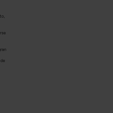
to,
arse
gran
 de