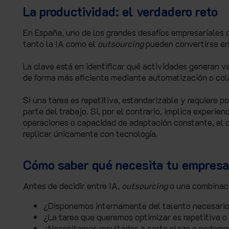
La productividad: el verdadero reto
En España, uno de los grandes desafíos empresariales c
tanto la IA como el
outsourcing
pueden convertirse en
La clave está en identificar qué actividades generan v
de forma más eficiente mediante automatización o col
Si una tarea es repetitiva, estandarizable y requiere
parte del trabajo. Si, por el contrario, implica experie
operaciones o capacidad de adaptación constante, el o
replicar únicamente con tecnología.
Cómo saber qué necesita tu empres
Antes de decidir entre IA,
outsourcing
o una combinaci
¿Disponemos internamente del talento necesario 
¿La tarea que queremos optimizar es repetitiva o r
¿Necesitamos resultados a corto plazo o podemos