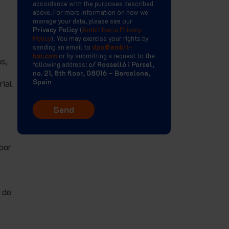
accordance with the purposes described
above. For more information on how we
manage your data, please see our
Privacy Policy
(
Ambit Iberia Privacy
Policy
). You may exercise your rights by
sending an email to
dpo@ambit-
bst.com
or by submitting a request to the
s,
following address:
c/ Rosselló i Porcel,
no. 21, 8th floor, 08016 – Barcelona,
Spain
rial
por
 de