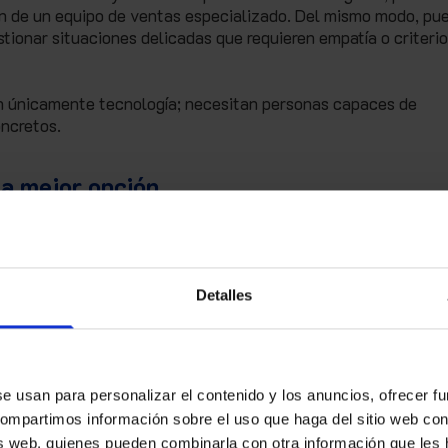
ión de un equipo de ventas especializado. Del mismo modo, pu
stionar situaciones delicadas que requieren empatía o criterio
n únicamente tecnología; necesitan personas capaces de
oncretos.
la mejor opción
ando la empresa necesita acceder rápidamente a talento
e de recursos internos suficientes.
erciales, logística, customer service, análisis de datos o
Detalles
onales cualificados puede resultar costoso y lento, especialm
es de encontrar.
rar equipos ya preparados, con experiencia específica y
se usan para personalizar el contenido y los anuncios, ofrecer f
 compartimos información sobre el uso que haga del sitio web co
sis web, quienes pueden combinarla con otra información que les
 con metodologías, herramientas y conocimientos sectoriale