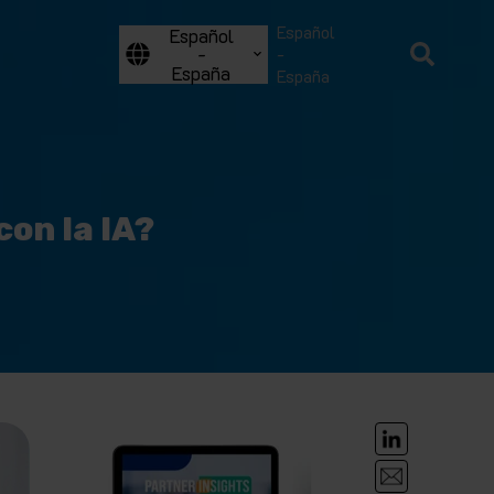
Español
Español
-
-
España
España
con la IA?