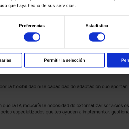
 resulta especialmente valioso en entornos donde la rapidez 
l uso que haya hecho de sus servicios.
vidad.
Preferencias
Estadística
tando el mercado es la aparición de modelos de "
smart
alento humano trabajan de forma conjunta.
ementan. La tecnología asume las tareas repetitivas y de
sarias
Permitir la selección
Per
s especializados se centran en la supervisión, la estrategia y
er la flexibilidad ni la capacidad de adaptación que aportan 
ue la IA reduciría la necesidad de externalizar servicios e
socios especializados que les ayuden a implementar, gestiona