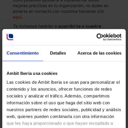
mejores prácticas en tu organización, no dudes en
ponerte en contacto con nosotros haciendo clic
aquí
.
Te invitamos también a
suscribirte a nuestra
newsletter
para mantenerte al tanto de las últimas
novedades en la industria y acceder a recursos que
pueden transformar la gestión de sistemas
informatizados en tu empresa. ¡Estamos aquí para
Consentimiento
Detalles
Acerca de las cookies
ayudarte a alcanzar el éxito en cada paso del
camino!
En
AMBIT Iberia
somos expertos desde hace más de
Ambit Iberia usa cookies
20 años en el desarrollo de estrategias y
soluciones
IT
.
Ayudamos a los sectores farmacéutico, producto
Las cookies de Ambit Iberia se usan para personalizar el
sanitario y producto sanitario de IVD (
in vitro
contenido y los anuncios, ofrecer funciones de redes
diagnosis
) a cumplir con la regulación en todo el
sociales y analizar el tráfico. Además, compartimos
ciclo de vida del producto. Diseñamos e
información sobre el uso que haga del sitio web con
implementamos infraestructuras innovadoras gracias
a una oferta de servicios globales como palanca
nuestros partners de redes sociales, publicidad y análisis
facilitadora de la transformación digital.
web, quienes pueden combinarla con otra información
que les haya proporcionado o que hayan recopilado a