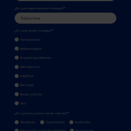
¿En qué departamento trabajas?
*
¿En qué sector trabajas?
*
Farmacéutico
Biotecnológico
Dispositivos Médicos
Manufactura
Logístico
Servicios
Sector público
Otro
¿En qué soluciones tienes interés?
*
Validación
Cualificación
Auditorías
Regulación y Calidad (RA/QA)
Formaciones