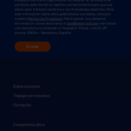
contacto, está dando su legítimo consentimiento para que sus
datos sean tratados conforme a las finalidades descritas. Para
más información sobre cómo gestionamos sus datos, consulte
nuestra
Política de Privacidad
. Podrá ejercer sus derechos
enviando un correo electrónico a
dpo@ambit-bst.com
o enviando
una solicitud a la dirección c/ Rosselló i Porcel, núm.21, 8ª
planta, 08016 – Barcelona, España.
Sobre nosotros
Trabaja con nosotros
Formación
Compromiso ético