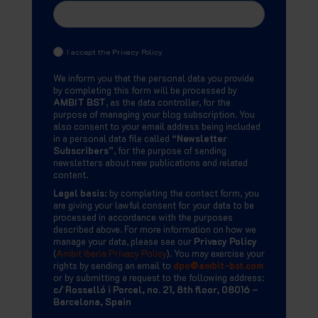
I accept the Privacy Policy
We inform you that the personal data you provide
by completing this form will be processed by
AMBIT BST
, as the data controller, for the
purpose of managing your blog subscription. You
also consent to your email address being included
in a personal data file called
“Newsletter
Subscribers”
, for the purpose of sending
newsletters about new publications and related
content.
Legal basis:
by completing the contact form, you
are giving your lawful consent for your data to be
processed in accordance with the purposes
described above. For more information on how we
manage your data, please see our
Privacy Policy
(
Ambit Iberia Privacy Policy
). You may exercise your
rights by sending an email to
dpo@ambit-bst.com
or by submitting a request to the following address:
c/ Rosselló i Porcel, no. 21, 8th floor, 08016 –
Barcelona, Spain