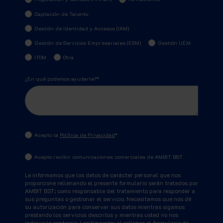
Captación de Talento
Gestión de Identidad y Accesos (IAM)
Gestión de Servicios Empresariales (ESM)
Gestión UEM
ITOM
Otra
¿En qué podemos ayudarte?
*
Acepto la
Política de Privacidad
*
Acepto recibir comunicaciones comerciales de AMBIT BST
Le informamos que los datos de carácter personal que nos
proporcione rellenando el presente formulario serán tratados por
AMBIT BST; como responsable del tratamiento para responder a
sus preguntas o gestionar el servicio. Necesitamos que nos dé
su autorización para conservar sus datos mientras sigamos
prestando los servicios descritos y mientras usted no nos
indique lo contrario. Legitimación: al rellenar el formulario de