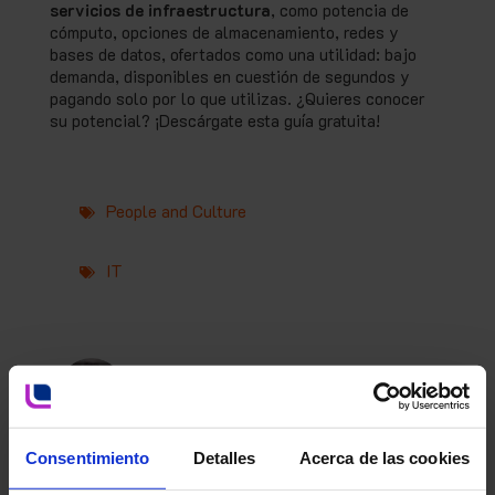
servicios de infraestructura
, como potencia de
cómputo, opciones de almacenamiento, redes y
bases de datos, ofertados como una utilidad: bajo
demanda, disponibles en cuestión de segundos y
pagando solo por lo que utilizas. ¿Quieres conocer
su potencial? ¡Descárgate esta guía gratuita!
People and Culture
IT
Ambit Iberia Team
Consentimiento
Detalles
Acerca de las cookies