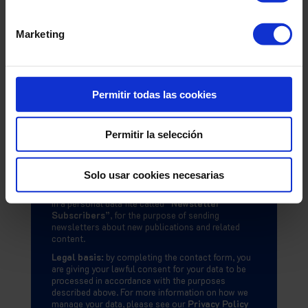
Suscríbete
Marketing
a nuestro Blog
Email
*
Permitir todas las cookies
I accept the Privacy Policy
Permitir la selección
We inform you that the personal data you provide
by completing this form will be processed by
AMBIT BST
, as the data controller, for the
Solo usar cookies necesarias
purpose of managing your blog subscription. You
also consent to your email address being included
in a personal data file called
“Newsletter
Subscribers”
, for the purpose of sending
newsletters about new publications and related
content.
Legal basis:
by completing the contact form, you
are giving your lawful consent for your data to be
processed in accordance with the purposes
described above. For more information on how we
manage your data, please see our
Privacy Policy