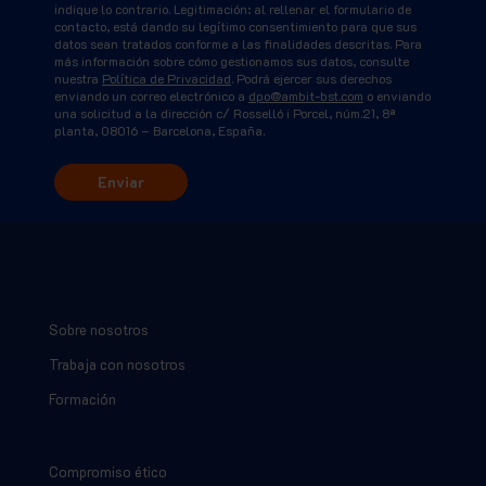
indique lo contrario. Legitimación: al rellenar el formulario de
contacto, está dando su legítimo consentimiento para que sus
datos sean tratados conforme a las finalidades descritas. Para
más información sobre cómo gestionamos sus datos, consulte
nuestra
Política de Privacidad
. Podrá ejercer sus derechos
enviando un correo electrónico a
dpo@ambit-bst.com
o enviando
una solicitud a la dirección c/ Rosselló i Porcel, núm.21, 8ª
planta, 08016 – Barcelona, España.
Sobre nosotros
Trabaja con nosotros
Formación
Compromiso ético