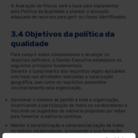
A Avaliação de Riscos será a base para implementar
esta Política da Qualidade e planear a alocação
adequada de recursos para gerir os riscos identificados.
3.4 Objetivos da política da
qualidade
Para cumprir estes compromissos e alcançar os
objetivos definidos, a Gestão Executiva estabelece os
seguintes princípios fundamentais:
Garantir o cumprimento dos requisitos legais aplicáveis
com base nas atividades realizadas e localização
geográfica, bem como os requisitos assumidos
voluntariamente pela organização.
Aproximar o sistema de gestão a toda a organização,
incentivando a participação de todos os colaboradores e
incluindo as sugestões de melhoria propostas por estes
para fomentar a melhoria contínua.
Manter a sensibilização e consciencialização de todos
os nossos colaboradores, promovendo a sua formação.