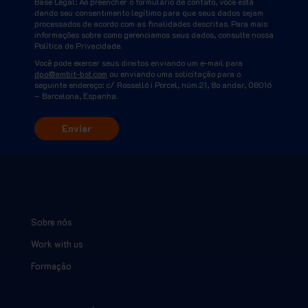
Base Legal: Ao preencher o formulário de contato, você está
dando seu consentimento legítimo para que seus dados sejam
processados de acordo com as finalidades descritas. Para mais
informações sobre como gerenciamos seus dados, consulte nossa
Política de Privacidade.
Você pode exercer seus direitos enviando um e-mail para
dpo@ambit-bst.com
ou enviando uma solicitação para o
seguinte endereço: c/ Rosselló i Porcel, núm.21, 8o andar, 08016
– Barcelona, Espanha.
Sobre nós
Work with us
Formaçâo