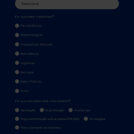
Em que setor trabalhas?
*
Farmacêutico
Biotecnológico
Dispositivos Médicos
Manufatura
Logística
Serviços
Setor Público
Outro
Em que soluções está interessado?
*
Validação
Qualificação
Auditorias
Regulamentação e Qualidade (RA/QA)
Formações
Recrutamento de talentos