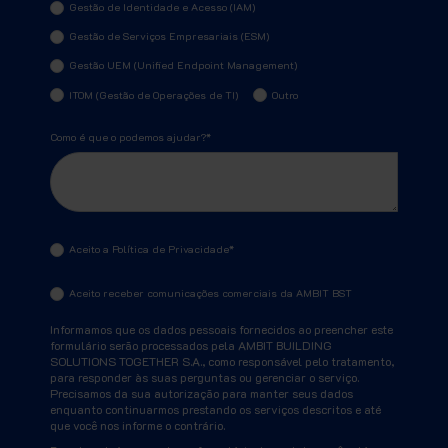
Gestão de Identidade e Acesso (IAM)
Gestão de Serviços Empresariais (ESM)
Gestão UEM (Unified Endpoint Management)
ITOM (Gestão de Operações de TI)
Outro
Como é que o podemos ajudar?
*
Aceito a Política de Privacidade
*
Aceito receber comunicações comerciais da AMBIT BST
Informamos que os dados pessoais fornecidos ao preencher este
formulário serão processados pela AMBIT BUILDING
SOLUTIONS TOGETHER S.A., como responsável pelo tratamento,
para responder às suas perguntas ou gerenciar o serviço.
Precisamos da sua autorização para manter seus dados
enquanto continuarmos prestando os serviços descritos e até
que você nos informe o contrário.