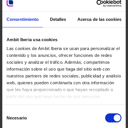
Integrar o sistema de gestão da qualidade na gestão
geral da AMBIT.
Definir objetivos e metas concretos e mensuráveis no
Consentimiento
Detalles
Acerca de las cookies
âmbito de um programa sujeito a revisão, pelo menos
uma vez por ano.
Realizar uma avaliação periódica anual dos aspetos de
qualidade resultantes das atividades, para manter e
Ambit Iberia usa cookies
melhorar continuamente o sistema de gestão
implementado.
Las cookies de Ambit Iberia se usan para personalizar el
contenido y los anuncios, ofrecer funciones de redes
sociales y analizar el tráfico. Además, compartimos
3.5 Controlo pperacional
información sobre el uso que haga del sitio web con
A AMBIT organizará, revisará e implementará as
nuestros partners de redes sociales, publicidad y análisis
Políticas e Procedimentos necessários para garantir que
web, quienes pueden combinarla con otra información
o seu sistema de gestão está em conformidade com os
padrões de Qualidade implementados na organização,
que les haya proporcionado o que hayan recopilado a
definindo objetivos e ações para tratar os riscos
partir del uso que haya hecho de sus servicios.
identificados.
Os processos serão documentados como Procedimentos
Selección
por cada área envolvida e o seu desempenho será
Necesario
mensurável através da utilização de Indicadores KPI.
de
consentimiento
O acompanhamento periódico destes controlos KPI,