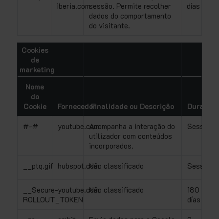
iberia.com
sessão. Permite recolher
días
dados do comportamento
do visitante.
Cookies
de
marketing
Nome
do
Cookie
Fornecedor
Finalidade ou Descrição
Duração
#-#
youtube.com
Acompanha a interação do
Sessão
utilizador com conteúdos
incorporados.
__ptq.gif
hubspot.com
Não classificado
Sessão
__Secure-
youtube.com
Não classificado
180
ROLLOUT_TOKEN
días