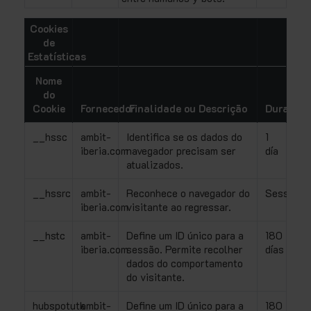
Cookies
de
Estatísticas
Nome
do
Cookie
Fornecedor
Finalidade ou Descrição
Duração
__hssc
ambit-
Identifica se os dados do
1
iberia.com
navegador precisam ser
día
atualizados.
__hssrc
ambit-
Reconhece o navegador do
Sessão
iberia.com
visitante ao regressar.
__hstc
ambit-
Define um ID único para a
180
iberia.com
sessão. Permite recolher
días
dados do comportamento
do visitante.
hubspotutk
ambit-
Define um ID único para a
180