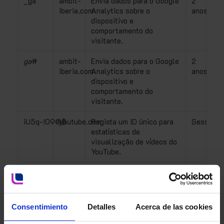
_ga
ambit-
Envia dados para o Google
2
iberia.com
Analytics sobre o
anos
dispositivo e
comportamento do
visitante.
ga
#
ambit-
Envia dados para o Google
2
iberia.com
Analytics sobre o
anos
dispositivo e
comportamento do
visitante.
iU5q-!O9@$
youtube.com
Regista um ID único para
Sessão
estatísticas de
visualização de vídeos do
YouTube.
LAST_RESULT_ENTRY_KEY
youtube.com
Acompanha a interação do
Sessão
utilizador com conteúdos
incorporados.
Consentimiento
Detalles
Acerca de las cookies
LogsDatabaseV2:V#
youtube.com
Acompanha a interação do
youtube.
utilizador com conteúdos