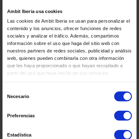
||LogsRequestsStore
incorporados.
Ambit Iberia usa cookies
NID
google.com
Regista um ID único do
6
Las cookies de Ambit Iberia se usan para personalizar el
dispositivo para
meses
contenido y los anuncios, ofrecer funciones de redes
personalizar anúncios.
sociales y analizar el tráfico. Además, compartimos
información sobre el uso que haga del sitio web con
remote_sid
youtube.com
Necessário para
Sessão
funcionalidade de
nuestros partners de redes sociales, publicidad y análisis
conteúdo de vídeo do
web, quienes pueden combinarla con otra información
YouTube.
que les haya proporcionado o que hayan recopilado a
partir del uso que haya hecho de sus servicios.
ServiceWorkerLogsDatabase#
youtube.com
Necessário para
Persisten
funcionalidade de
SWHealthLog
conteúdo de vídeo do
Selección
YouTube.
Necesario
de
consentimiento
TESTCOOKIESENABLED
youtube.com
Acompanha a interação do
1
utilizador com conteúdos
día
Preferencias
incorporados.
VISITOR_INFO1_LIVE
youtube.com
Estima a largura de banda
180
Estadística
do utilizador em páginas
días