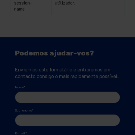
session-
utilizador.
name
Podemos ajudar-vos?
Envie-nos este formulário e entraremos em
contacto consigo o mais rapidamente possível.
Nome
*
Sobrenome
*
E-mail
*