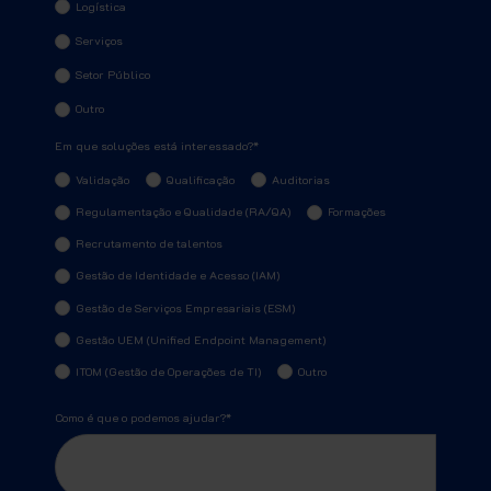
Logística
Serviços
Setor Público
Outro
Em que soluções está interessado?
*
Validação
Qualificação
Auditorias
Regulamentação e Qualidade (RA/QA)
Formações
Recrutamento de talentos
Gestão de Identidade e Acesso (IAM)
Gestão de Serviços Empresariais (ESM)
Gestão UEM (Unified Endpoint Management)
ITOM (Gestão de Operações de TI)
Outro
Como é que o podemos ajudar?
*