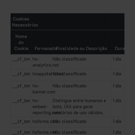
Cookies
Necessários
Nome
do
Cookie
Fornecedor
Finalidade ou Descrição
Duração
__cf_bm
hs-
Não classificado
1 día
analytics.net
__cf_bm
hsappstatic.net
Não classificado
1 día
__cf_bm
hs-
Não classificado
1 día
banner.com
__cf_bm
hs-
Distingue entre humanos e
1 día
embed-
bots. Útil para gerar
reporting.com
relatórios de uso válidos.
__cf_bm
hsforms.com
Não classificado
1 día
__cf_bm
hsforms.net
Não classificado
1 día