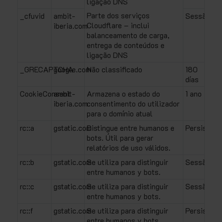
ligação DNS
Parte dos serviços
_cfuvid
ambit-
Sessão
Cloudflare – inclui
iberia.com
balanceamento de carga,
entrega de conteúdos e
ligação DNS
_GRECAPTCHA
google.com
Não classificado
180
días
CookieConsent
ambit-
Armazena o estado do
1 ano
iberia.com
consentimento do utilizador
para o domínio atual
rc::a
gstatic.com
Distingue entre humanos e
Persistent
bots. Útil para gerar
relatórios de uso válidos.
rc::b
gstatic.com
Se utiliza para distinguir
Sessão
entre humanos y bots.
rc::c
gstatic.com
Se utiliza para distinguir
Sessão
entre humanos y bots.
rc::f
gstatic.com
Se utiliza para distinguir
Persistent
entre humanos y bots.